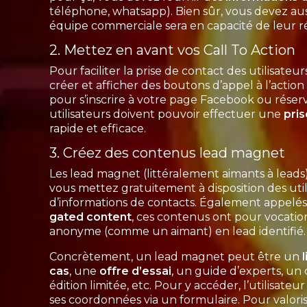
téléphone, whatsapp). Bien sûr, vous devez aus
équipe commerciale sera en capacité de leur 
2. Mettez en avant vos Call To Action
Pour faciliter la prise de contact des utilisate
créer et afficher des boutons d’appel à l’action 
pour s’inscrire à votre page Facebook ou réser
utilisateurs doivent pouvoir effectuer une
pri
rapide et efficace.
3. Créez des contenus lead magnet
Les lead magnet (littéralement aimants à lead
vous mettez gratuitement à disposition des uti
d’informations de contacts. Également appelé
gated content
, ces contenus ont pour vocation
anonyme (comme un aimant) en lead identifié
Concrètement, un lead magnet peut être un
cas
, une
offre d’essai
, un guide d’experts, un
édition limitée, etc. Pour y accéder, l’utilisate
ses coordonnées via un formulaire. Pour valori