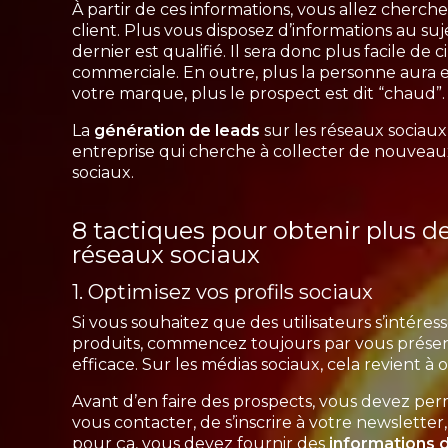
À partir de ces informations, vous allez cherch
client. Plus vous disposez d’informations au su
dernier est qualifié. Il sera donc plus facile de
commerciale. En outre, plus la personne aura 
votre marque, plus le prospect est dit “chaud”.
La
génération de leads
sur les réseaux sociaux 
entreprise qui cherche à collecter de nouveau
sociaux.
8 tactiques pour obtenir plus de
réseaux sociaux
1. Optimisez vos profils sociaux
Si vous souhaitez que des utilisateurs s’intére
produits, commencez toujours par vous présen
efficace. Sur les médias sociaux, cela revient à o
Avant d’en faire des prospects, vous devez per
vous contacter, de s’inscrire à votre newsletter, 
pour ça, vous devez fournir des
informations 