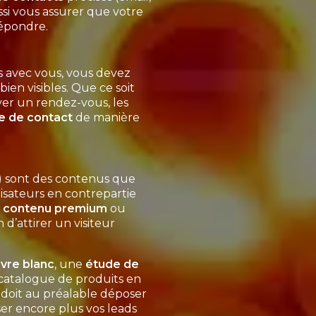
si vous assurer que votre
répondre.
urs avec vous, vous devez
bien visibles. Que ce soit
ver un rendez-vous, les
se de contact
de manière
s) sont des contenus que
lisateurs en contrepartie
s
contenu premium
ou
 d’attirer un visiteur
.
livre blanc
, une
étude de
 catalogue de produits en
ur doit au préalable déposer
ser encore plus vos leads