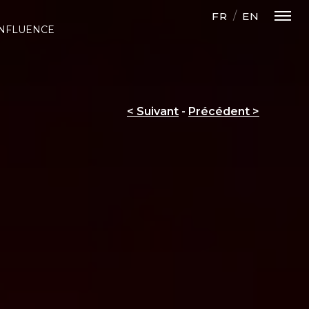
FR
EN
INFLUENCE
< Suivant
-
Précédent >