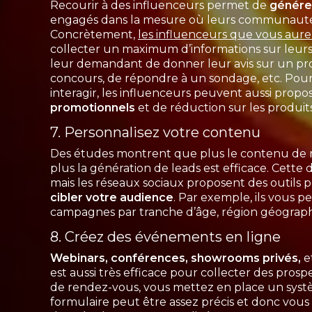
Recourir à des influenceurs permet de
générer
engagés dans la mesure où leurs communautés 
Concrètement,
les influenceurs que vous aure
collecter un maximum d’informations sur leurs
leur demandant de donner leur avis sur un prod
concours, de répondre à un sondage, etc. Pour in
interagir, les influenceurs peuvent aussi propo
promotionnels
et de réduction sur les produi
7. Personnalisez votre contenu
Des études montrent que plus le contenu de 
plus la génération de leads est efficace. Cette 
mais les réseaux sociaux proposent des outils
cibler votre audience
. Par exemple, ils vous p
campagnes par tranche d’âge, région géograph
8. Créez des événements en ligne
Webinars, conférences, showrooms privés,
e
est aussi très efficace pour collecter des prospe
de rendez-vous, vous mettez en place un systè
formulaire peut être assez précis et donc vous