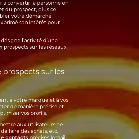
er à convertir la personne en
jet du prospect, plus ce
 cibler votre démarche
exprimé son intérêt pour
désigne l’activité d’une
x prospects sur les réseaux
 prospects sur les
ssent à votre marque et à vos
ter de manière précise et
ptimiser vos profils.
mettre aux utilisateurs de
de faire des achats, etc.
de contacts
précises (email,