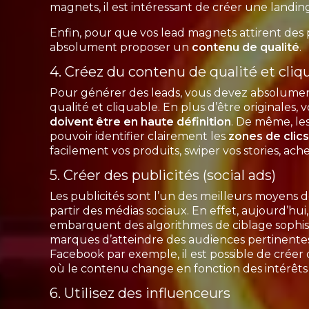
magnets, il est intéressant de créer une landin
Enfin, pour que vos lead magnets attirent des
absolument proposer un
contenu de qualité
4. Créez du contenu de qualité et cliq
Pour générer des leads, vous devez absolume
qualité et cliquable. En plus d’être originales, 
doivent être en haute définition
. De même, les
pouvoir identifier clairement les
zones de clics
facilement vos produits, swiper vos stories, achet
5. Créer des publicités (social ads)
Les publicités sont l’un des meilleurs moyens 
partir des médias sociaux. En effet, aujourd’hui
embarquent des algorithmes de ciblage sophis
marques d’atteindre des audiences pertinentes
Facebook par exemple, il est possible de créer
où le contenu change en fonction des intérêts 
6. Utilisez des influenceurs