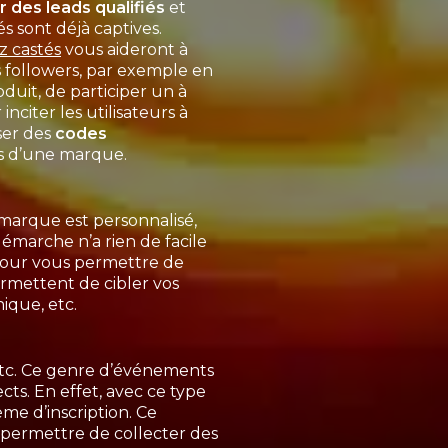
 des leads qualifiés
et
sont déjà captives.
z castés
vous aideront à
 followers, par exemple en
uit, de participer un à
citer les utilisateurs à
ser des
codes
ts d’une marque.
marque est personnalisé,
démarche n’a rien de facile
 pour vous permettre de
ermettent de cibler vos
ique, etc.
tc. Ce genre d’événements
cts. En effet, avec ce type
me d’inscription. Ce
 permettre de collecter des