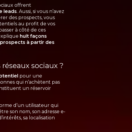
sociaux offrent
e leads
. Aussi, si vous n’avez
érer des prospects, vous
ntiels au profit de vos
asser à côté de ces
explique
huit façons
 prospects à partir des
s réseaux sociaux ?
otentiel
pour une
rsonnes qui n’achètent pas
nstituent un réservoir
orme d’un utilisateur qui
être son nom, son adresse e-
intérêts, sa localisation