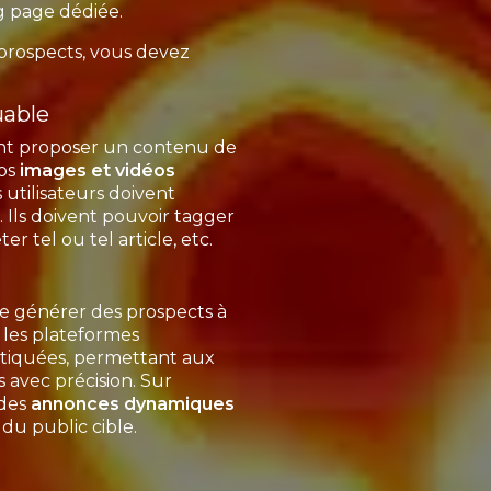
g page dédiée.
 prospects, vous devez
.
uable
nt proposer un contenu de
vos
images et vidéos
 utilisateurs doivent
. Ils doivent pouvoir tagger
er tel ou tel article, etc.
de générer des prospects à
, les plateformes
tiquées, permettant aux
 avec précision. Sur
 des
annonces dynamiques
du public cible.