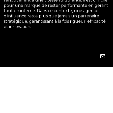
renouvellent à une vitesse fulgurante, il est difficile
pour une marque de rester performante en gérant
tout en interne. Dans ce contexte, une agence
d’influence reste plus que jamais un partenaire
stratégique, garantissant à la fois rigueur, efficacité
et innovation.
23 RUE DU MAIL 75002 PARIS | +33 7 56 88 11 94 |
CONTACT@SO-BANG.FR
Suivez-nous