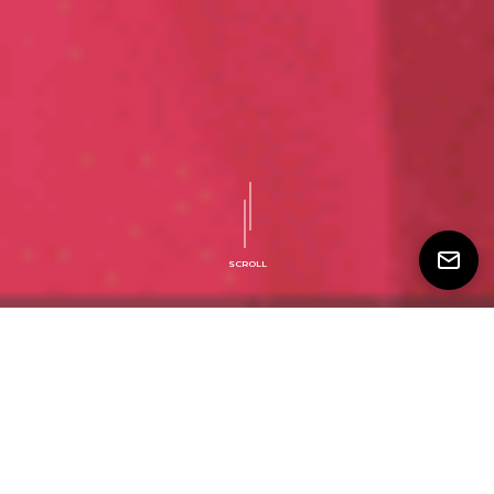
SCROLL
< Prec.
-
Suiv. >
Le Brief